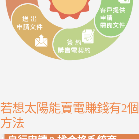
若想太陽能賣電賺錢有2個
方法