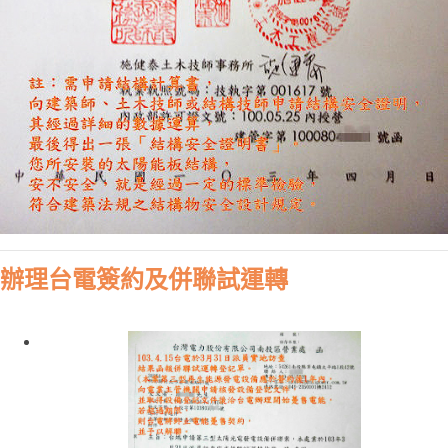
辦理台電簽約及併聯試運轉