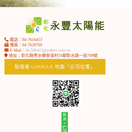
電話：04-7616453
傳真：04-7629769
E-Mail：
lhc560415@yahoo.com.tw
地址：彰化縣秀水鄉安溪村16鄰彰水路一段708號
北部永豐服務處-劉小姐
點我看 GOOGLE 地圖「公司位置」