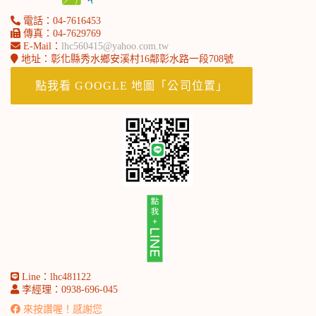
電話：04-7616453
傳真：04-7629769
E-Mail：
lhc560415@yahoo.com.tw
地址：彰化縣秀水鄉安溪村16鄰彰水路一段708號
北部永豐服務處-劉小姐
點我看 GOOGLE 地圖「公司位置」
Line：lhc481122
李經理：0938-696-045
來按讚喔！感謝您