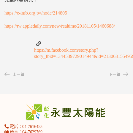
https://e-info.org.tw/node/214805
https://tw.appledaily.com/new/realtime/20181105/1460688/
https://m.facebook.com/story.php?
story_fbid=1344539729014944&id=213063155495
上一篇
下一篇
電話：04-7616453
傳真：04-7629769