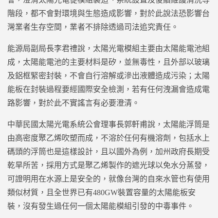
階段，都不會對環境與生態造成影響，對於此說法恐影響台
灣業者生存空間，業者不排除透過司法追究責任。
能源局副局長李君禮說，太陽光電模組主要由太陽能電池組
成，太陽能電池的主要材料是矽，並無毒性，且外部以玻璃
及鋁框緊密封裝，不會自行溶解或滲出液體造成污染；太陽
能板在封裝過程要經國際安全檢測，若有任何洩漏會造成電
路影響，對於此不實謠言有必要澄清。
中華民國太陽光電系統公會理事長郭軒甫說，太陽能浮筒是
由高密度聚乙烯吹塑而成，不溶於任何有機溶劑，包括水上
碼頭的浮筒也是這樣設計，且以國外為例，加州政府長期受
乾旱所苦，採用方式是聚乙烯製作的遮光球以免水分蒸發，
可證明用在水源上是安全的，就像台灣的自來水管也有使用
類似材質，且全世界已有480GW裝置容量的太陽能板安
裝，沒有發生過任何一個太陽能模組引發的中毒事件。