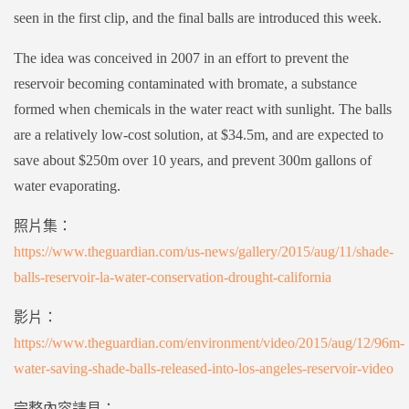
seen in the first clip, and the final balls are introduced this week.
The idea was conceived in 2007 in an effort to prevent the
reservoir becoming contaminated with bromate, a substance
formed when chemicals in the water react with sunlight. The balls
are a relatively low-cost solution, at $34.5m, and are expected to
save about $250m over 10 years, and prevent 300m gallons of
water evaporating.
照片集：
https://www.theguardian.com/us-news/gallery/2015/aug/11/shade-
balls-reservoir-la-water-conservation-drought-california
影片：
https://www.theguardian.com/environment/video/2015/aug/12/96m-
water-saving-shade-balls-released-into-los-angeles-reservoir-video
完整內容請見：