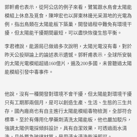
郭軒甫也表示，從阿公店的例子來看，鷺鷥跟水鳥會太陽能
模組上休息及覓食，陳坤宏也以屏東林邊光采濕地的光電為
例，指出鳥類在太陽能板下築巢，開發過程中難免有環境干
擾，但太陽能干擾期間最短，可以盡快恢復生態平衡。
李君禮說，能源局已做過多次說明，太陽光電沒有毒，對於
昨天公投辯論上的論述表示遺憾。郭軒甫表示，全球所安裝
的太陽光電模組超過160億片，遍及200多國，未曾聽過太陽
能模組引發中毒事件。
他說，沒有一種開發對環境不會干擾，但太陽能對環境干擾
只有工期那兩個月，是可以創造生產、生活、生態的三生共
存，國內廠商也有自主進行太陽能模組毒物檢測，全部符合
標準。至於有傳用化學藥劑清洗太陽能板，他也嚴加駁斥，
強調太陽供電採傾斜設計，具有自潔效果，可透過雨水清
洗，且外層為玻璃材質，是用清水清洗乾淨即可。