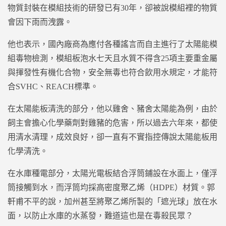
物質封裝在模組技術的研發已有30年，卻被說模組裡的物質
會因下雨而洩露。
他也表示，國內廠商為應付各種謠言而自主進行了太陽能模
組毒物檢測，模組板泡水七天且水質不得含25項主要重金屬
與揮發性有機化合物，安全無毒也符合飲用水規定，才能符
合SVHC、REACH標準。
在太陽能板清洗的部分，他以雞舍、豬舍太陽能為例，由於
飼主會擔心化學藥劑對雞豬的危害，所以過去六年來，都使
用清水清理，成效良好，卻一直有不實指控傳說太陽能板用
化學清洗。
在水庫種電部分，太陽光電板結合浮筒鋪設在水面上，僅浮
筒接觸到水，而浮筒均採高密度聚乙烯（HDPE）材質。郭
軒甫不平的說，加州甚至將聚乙烯所製的「遮光球」放在水
面，以防止水庫的水蒸發，難道這也是在毒殺民眾？