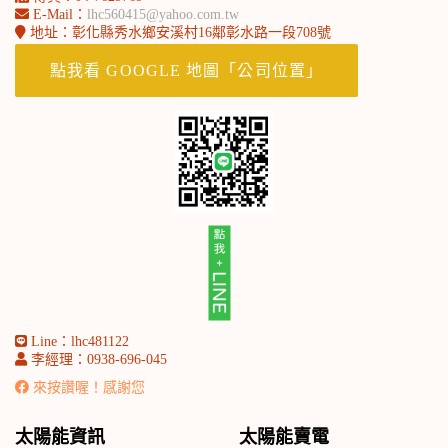
E-Mail：
lhc560415@yahoo.com.tw
地址：彰化縣秀水鄉安溪村16鄰彰水路一段708號
北部永豐服務處-劉小姐
點我看 GOOGLE 地圖「公司位置」
Line：lhc481122
李經理：0938-696-045
來按讚喔！感謝您
太陽能資訊
太陽能賣電