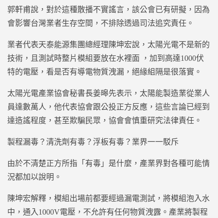
郭軒甫說，對於這種散播不實謠言，該公會已有研擬，因為
會影響台灣業者生存空間，不排除透過司法追究責任。
業者代表天泰能源集團總經理陳坤宏說，太陽光電不是新的
技術，且測試時整片模組要放在水裡面 ，加到高達1000伏
特的電壓，看是否有導電物質洩漏，絕緣組隔是很落實。
太陽光電產業協會秘書長姜暤先表示，太陽能製造業從業人
員達數萬人，他代表協會跟公投正方反應，這些言論已經到
達造謠程度，甚至欺騙民眾，協會會慎重研究法律責任。
製程漏毒？清洗劑有毒？浮板有毒？業界一一駁斥
由於不清楚正方所指「有毒」是什麼，產業界對各種可能情
況都加以說明。
陳坤宏解釋，模組出場前都要經過漏電測試，將模組泡入水
中，通入1000V電壓，不允許有任何物質洩露。產業將製程