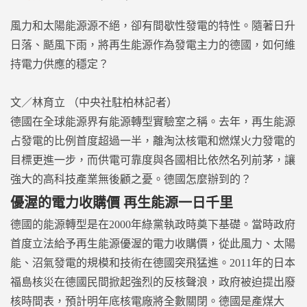
風力和太陽能源源不絕，卻有間歇性發電的特性。隨著日升
日落、颳風下雨，將再生能源作為發電主力的德國，如何維
持電力供應的穩定？
文／林育立 （中央社駐柏林記者）
德國在全球能源界有能源轉型實驗室之稱。去年，再生能源
占發電的比例首度超過一半，離淘汰核電和燃煤火力發電的
目標更進一步，而供電可靠度與各國相比依然名列前茅，讓
強大的高科技產業無後顧之憂。德國怎麼辦到的？
優渥的電力收購價 再生能源一日千里
德國的能源轉型是在2000年綠黨執政時奠下基礎。當時政府
首度立法給予再生能源優渥的電力收購價，從此風力、太陽
能、沼氣發電的規模和技術在德國突飛猛進。2011年的日本
福島核災在德國民間掀起強烈的反核聲浪，政府被迫提出廢
核時間表，預計明年底核電廠將全數關閉。德國是產煤大