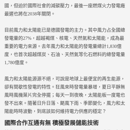
國，但迫於國際社會的減碳壓力，最後一座燃煤火力發電廠
最遲也將在2038年關閉。
目前風力和太陽能已是德國發電的主力。其中風力占全國總
發電量的27%，超越褐煤、核電、天然氣和太陽能，成為最
重要的電力來源。去年風力和太陽能的發電量總計1,830億
度，也首次超越煤炭、石油、天然氣等化石燃料的總發電量
1,780億度。
風力和太陽能源源不絕，可說是地球上最便宜的再生能源，
卻有間歇性發電的特性。狂風來時發電量暴增，夏日平靜無
風時風機葉片完全停擺；每天一到夜晚，太陽能板一度電也
發不出來。隨著日升日落、颳風下雨、季節變化，風力和太
陽能時時波動，到底該如何維持電力供應的穩定？
國際合作互通有無 積極發展儲能技術