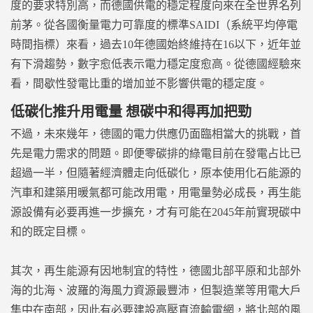
度的要求特別高，而德國供電的穩定程度向來在全世界名列
前茅。從各國衡量電力可靠度的標準SAIDI（系統平均停電
時間指標）來看，過去10年德國始終維持在16以下，近年並
有下滑趨勢，數字愈低表示電力穩定度愈高。從德國經驗來
看，間歇性發電比重的增加並不影響供電的穩定度。
低碳化推升用電量 想碳中和得再加把勁
不過，未來幾年，德國的電力供應仍面臨相當大的挑戰，首
先是電力需求的問題。即便零碳排的綠電目前在發電占比已
超過一半，但隨著經濟體走向低碳化，原本使用化石能源的
汽車和建築用暖氣都可能改用電，用電量勢必成長，再生能
源設備有必要再進一步擴充，才有可能在2045年前實現碳中
和的既定目標。
其次，再生能源有因地制宜的特性，德國北部平原和北部外
海的北海、波羅的海風力資源最豐沛，但製造業等用電大戶
集中在南部，因此有必要建設高壓直流輸電網，將北部的風