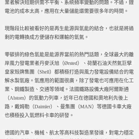
業者解決短期供需不平衡、系統頻率變動的問題。不過，鋰
電池的成本太高，應用在大量儲能還需要很多年的時間。
現階段比較被看好的是再生能源與氫能的結合，也就是將過
剩的電轉換成方便儲存和運輸的氫氣。
零碳排的綠色氫能是能源界當前的熱門話題，全球最大的離
岸風力發電業者丹麥沃旭（Ørsted）、荷蘭石油天然氣巨擘
皇家殼牌集團（Shell）都積極打造與風力發電設備結合的電
解水製氫廠。氫應用的範圍很廣，除了發電也可應用在化工
業、鋼鐵製造、交通等領域。法國鐵路設備大廠阿爾斯通
（Alstom）的氫動力列車，近年已在德國和奧地利先後上
路，戴姆勒（Daimler）、曼集團（MAN）等德國卡車大廠
也積極投入氫燃料卡車的研發。
德國的汽車、機械、航太等高科技製造業發達，對電力穩定