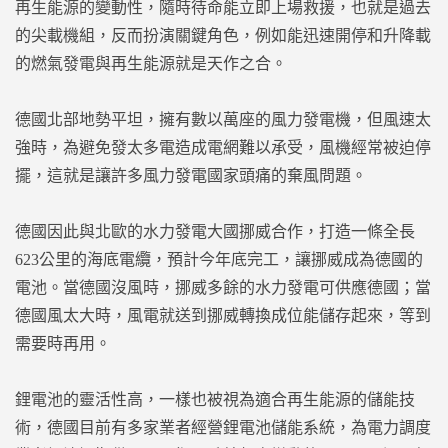
再生能源的變動性，隨時待命能立即上場救援，也就是過去
的尖載機組，反而扮演關鍵角色，例如能迅速開停和升降載
的燃氣發電與再生能源就是天作之合。
德國北部地勢平坦，擁有數以萬座的風力發電機，但風速太
強時，為避免發太多電造成電網難以承受，風機經常被迫停
擺，這就是讓許多風力發電國家頭痛的棄風問題。
德國因此與北歐的水力發電大國挪威合作，打造一條全長
623公里的海底電纜，預計今年底完工，讓挪威成為德國的
電池。當德國沒風時，挪威多餘的水力發電可供應德國；當
德國風太大時，風電就送到挪威轉換成位能儲存起來，等到
需要時再用。
鋰電池的靈活性高，一樣也被視為適合再生能源的儲能技
術，德國目前有多家業者經營鋰電池儲能系統，為電力調度