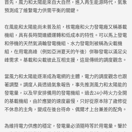
首先，風力和太陽能來自大自然，進入再生能源時代，氣象
預測成了維繫電力供需平衡的關鍵。
在風能和太陽能尚未普及前，核電廠和火力發電廠又稱基載
機組，具有長時間連續運轉和低成本的特性。可以馬上發電
和停機的天然氣渦輪發電機組、水力發電則被稱為尖載機
組，在用電高峰（例如亞洲夏天的午後）併聯發電以滿足尖
峰需求。基載和尖載彼此互相支援，這是傳統的調度觀念。
當風力和太陽能逐漸成為電網的主體，電力的調度觀念也跟
著調整。調度人員透過氣象報告，事先推測風力和太陽能的
發電量，以及早安排備用的發電機組。過去24小時火力全開
的基載機組，由於應變的速度最慢，只好從原本除了歲修從
不休息的主角，變成在後台待命、偶爾才上台兼差的配角。
為維持電力供應的穩定，發電量必須隨時等於用電量。鑒於