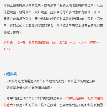
屋頂上設置時屋頂的方位角，或者是為了躲避太陽陰影時的方位角，以及
佈置規劃、發電效率、設計規劃、建設目的等許多因素都有關係。 如果
要將方位角調整到在一天中負荷的峰值時刻與發電峰值時刻一致時，請參
考下述的公式。至於並網發電的場合，希望綜合考慮以上各方面的情況來
選定方位角。
方位角＝（一天中負荷的峰值時刻（24小時制）－12）×15＋（經度－
116）
•
傾斜角
- 傾斜角是太陽電池平面與水準地面的夾角，並希望此夾角是方陣一年
中發電量為最大時的最佳傾斜角度。
一年中的最佳傾斜角與當地的地理緯度有關，
當緯度較高時，相應的傾斜
角也大
。但是，和方位角一樣，在設計中也要考慮到屋頂的傾斜角及積雪